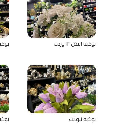
بوكيه ابيض ١٢ ورده
بوكيه ١٥ فرع
بوكيه تيوليب
بوكيه بينك