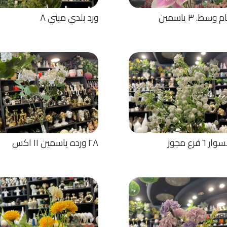
ورد بلدي ميني ٨
٦ فرع مجوز
٢٨ ورده ياسمين ١١ اكس