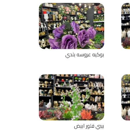
بوكيه عروسه بلدي
بيبي فلور ابيض