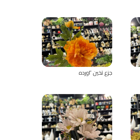
جزع تخين ٢ورده