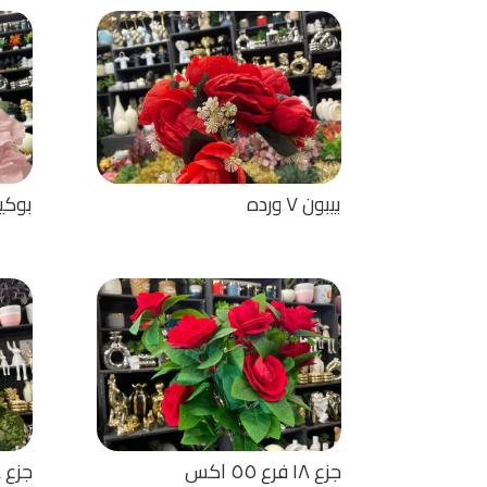
بيبون ٧ ورده
بوكيه و
جزع ١٨ فرع ٥٥ اكس
جزع ١٨ فرع ٤٨ اكسسوار