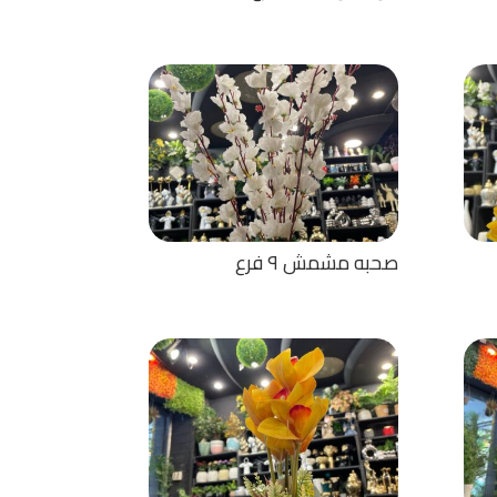
صحبه مشمش ٩ فرع