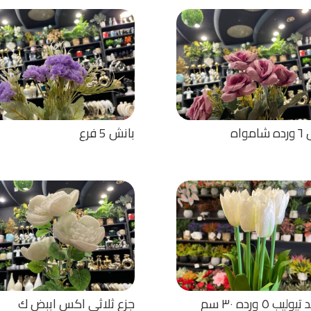
مواه
بانش 5 فرع
ليب ٥ ورده ٣٠ سم
جزع ثلاثي اكس اببض ك