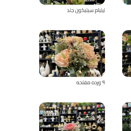
ليليام سيليكون جلد
٩ ورده مفتحه