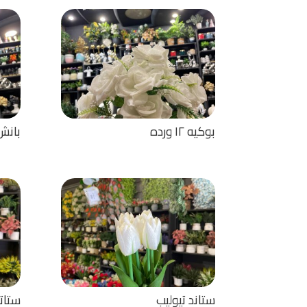
بوكيه ١٢ ورده
بانش ٦ ورده شا
ستاند تيوليب
ستاتد تيو