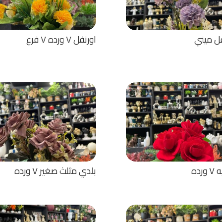
فل ميني
اورنفل ٧ ورده ٧ فرع
ورده
بلدي مثلث صغير ٧ ورده