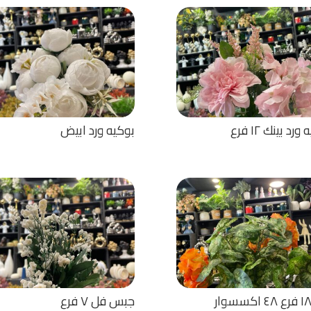
رد بينك ١٢ فرع
بوكيه ورد ابيض
جبس فل ٧ فرع