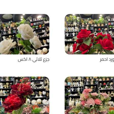
رد احمر
جزع ثلاثي ٨ اكس