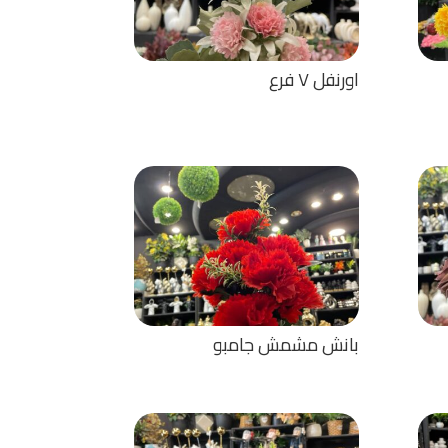
اورنفل ٧ فرع
بانش مشمش جامبو