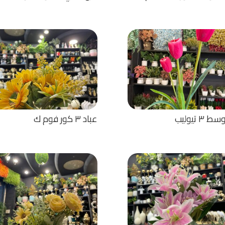
 ٣ تيوليب
عباد ٣ كور فوم ك