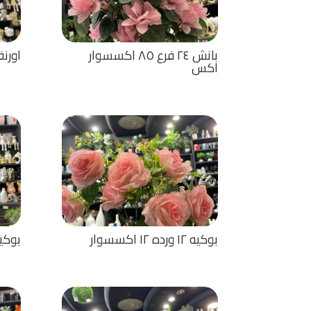
بانش ٢٤ فرع ٨٥ اكسسوار
اورن
اكس
بوكيه ١٢ ورده ١٢ اكسسوار
بوكيه ٧ 