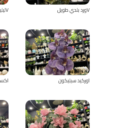
٧ورد بلدي طويل
٧ليليام وسط. ٣ ياسمين
اوركيد سيليكون
اكسسوار 