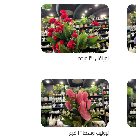
اورنفل ٣٠ ورده
تيوليب وسط ١٢ فرع