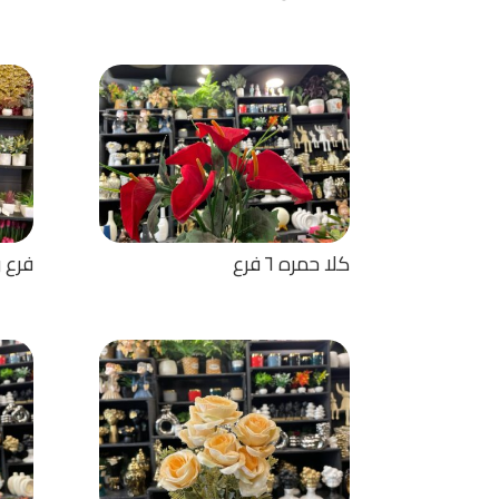
كلا حمره ٦ فرع
فرع وسط