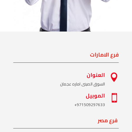
فرع الامارات
العنوان

السوق الصينى اماره عجمان
الموبيل

+
971509297633
فرع مصر