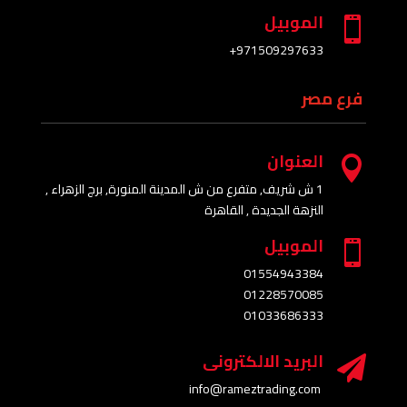
الموبيل

+
971509297633
فرع مصر
العنوان

1 ش شريف, متفرع من ش المدينة المنورة, برج الزهراء ,
النزهة الجديدة , القاهرة
الموبيل

01554943384
01228570085
01033686333
البريد الالكترونى

info@rameztrading.com