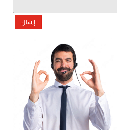
إرسال